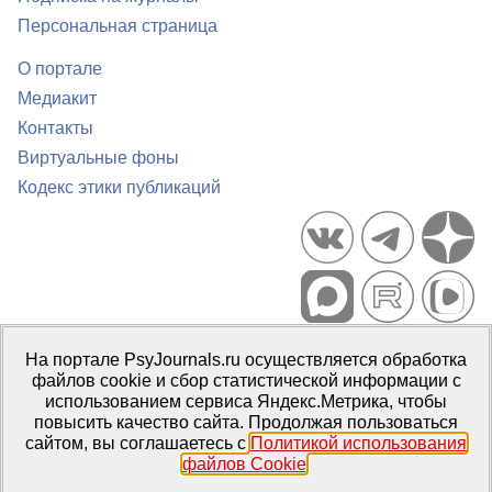
Персональная страница
О портале
Медиакит
Контакты
Виртуальные фоны
Кодекс этики публикаций
Портал психологических изданий PsyJournals.ru, 2007–2026
На портале PsyJournals.ru осуществляется обработка
Правила использования материалов
файлов cookie и сбор статистической информации с
Свидетельство регистрации СМИ
Эл № ФС77-66447 от 14 июля
использованием сервиса Яндекс.Метрика, чтобы
2016 г.
повысить качество сайта. Продолжая пользоваться
сайтом, вы соглашаетесь с
Политикой использования
Издатель:
ФГБОУ ВО МГППУ
файлов Cookie
.
Репозиторий открытого доступа