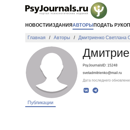
Перейти к основному содержанию
НОВОСТИ
ИЗДАНИЯ
АВТОРЫ
ПОДАТЬ РУКО
Главная
Авторы
Дмитриенко Светлана 
Дмитрие
PsyJournalsID: 15248
svetadmitrienko@mail.ru
Дата последнего обновления
Публикации