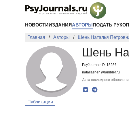
Перейти к основному содержанию
НОВОСТИ
ИЗДАНИЯ
АВТОРЫ
ПОДАТЬ РУКО
Главная
Авторы
Шень Наталья Петровн
Шень На
PsyJournalsID: 15256
nataliashen@rambler.ru
Дата последнего обновления
Публикации