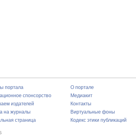
ы портала
О портале
ционное спонсорство
Медиакит
аем издателей
Контакты
а на журналы
Виртуальные фоны
льная страница
Кодекс этики публикаций
6