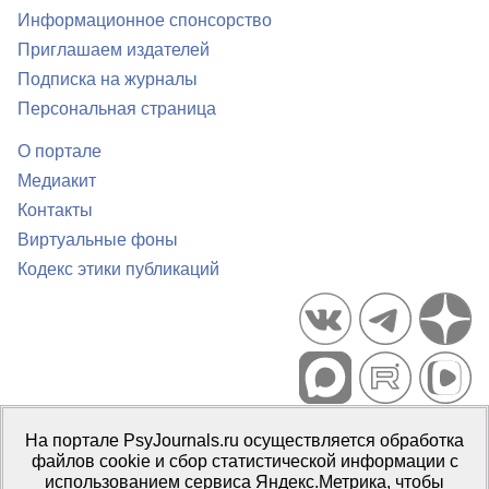
Информационное спонсорство
Приглашаем издателей
Подписка на журналы
Персональная страница
О портале
Медиакит
Контакты
Виртуальные фоны
Кодекс этики публикаций
Портал психологических изданий PsyJournals.ru, 2007–2026
На портале PsyJournals.ru осуществляется обработка
Правила использования материалов
файлов cookie и сбор статистической информации с
Свидетельство регистрации СМИ
Эл № ФС77-66447 от 14 июля
использованием сервиса Яндекс.Метрика, чтобы