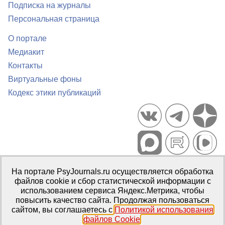
Подписка на журналы
Персональная страница
О портале
Медиакит
Контакты
Виртуальные фоны
Кодекс этики публикаций
Портал психологических изданий PsyJournals.ru, 2007–2026
На портале PsyJournals.ru осуществляется обработка
Правила использования материалов
файлов cookie и сбор статистической информации с
Свидетельство регистрации СМИ
Эл № ФС77-66447 от 14 июля
использованием сервиса Яндекс.Метрика, чтобы
2016 г.
повысить качество сайта. Продолжая пользоваться
сайтом, вы соглашаетесь с
Политикой использования
Издатель:
ФГБОУ ВО МГППУ
файлов Cookie
.