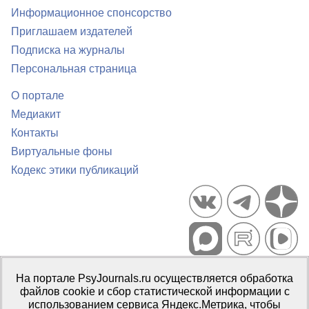
Информационное спонсорство
Приглашаем издателей
Подписка на журналы
Персональная страница
О портале
Медиакит
Контакты
Виртуальные фоны
Кодекс этики публикаций
Портал психологических изданий PsyJournals.ru, 2007–2026
На портале PsyJournals.ru осуществляется обработка
Правила использования материалов
файлов cookie и сбор статистической информации с
Свидетельство регистрации СМИ
Эл № ФС77-66447 от 14 июля
использованием сервиса Яндекс.Метрика, чтобы