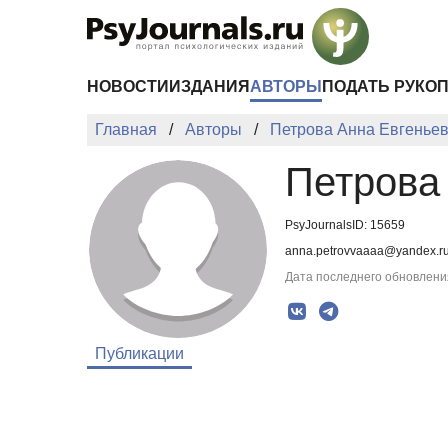
Перейти к основному содержанию
НОВОСТИ
ИЗДАНИЯ
АВТОРЫ
ПОДАТЬ РУКО
Главная
Авторы
Петрова Анна Евгенье
Петрова
PsyJournalsID: 15659
anna.petrovvaaaa@yandex.r
Дата последнего обновления
Публикации