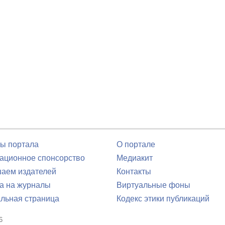
ы портала
О портале
ционное спонсорство
Медиакит
аем издателей
Контакты
а на журналы
Виртуальные фоны
льная страница
Кодекс этики публикаций
6