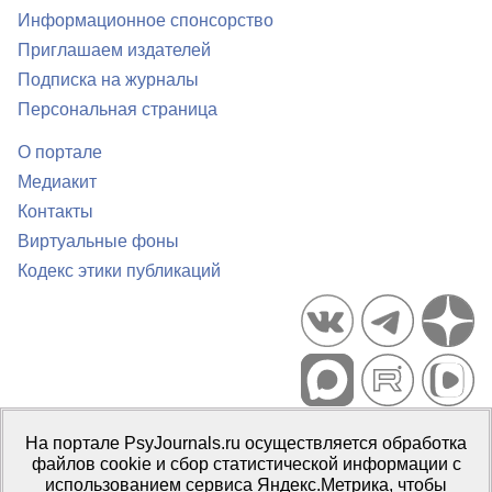
Информационное спонсорство
Приглашаем издателей
Подписка на журналы
Персональная страница
О портале
Медиакит
Контакты
Виртуальные фоны
Кодекс этики публикаций
Портал психологических изданий PsyJournals.ru, 2007–2026
На портале PsyJournals.ru осуществляется обработка
Правила использования материалов
файлов cookie и сбор статистической информации с
Свидетельство регистрации СМИ
Эл № ФС77-66447 от 14 июля
использованием сервиса Яндекс.Метрика, чтобы