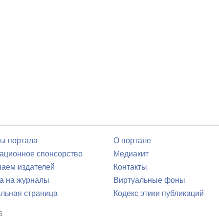
ы портала
О портале
ционное спонсорство
Медиакит
аем издателей
Контакты
а на журналы
Виртуальные фоны
льная страница
Кодекс этики публикаций
6