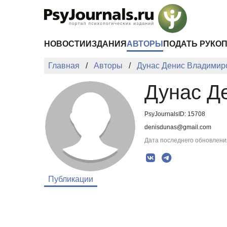
Перейти к основному содержанию
НОВОСТИ
ИЗДАНИЯ
АВТОРЫ
ПОДАТЬ РУКО
Главная
Авторы
Дунас Денис Владимир
Дунас Д
PsyJournalsID: 15708
denisdunas@gmail.com
Дата последнего обновления
Публикации