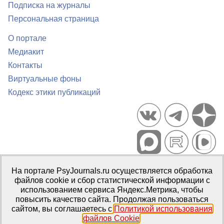
Подписка на журналы
Персональная страница
О портале
Медиакит
Контакты
Виртуальные фоны
Кодекс этики публикаций
Портал психологических изданий PsyJournals.ru, 2007–2026
На портале PsyJournals.ru осуществляется обработка
Правила использования материалов
файлов cookie и сбор статистической информации с
Свидетельство регистрации СМИ
Эл № ФС77-66447 от 14 июля
использованием сервиса Яндекс.Метрика, чтобы
2016 г.
повысить качество сайта. Продолжая пользоваться
сайтом, вы соглашаетесь с
Политикой использования
Издатель:
ФГБОУ ВО МГППУ
файлов Cookie
.