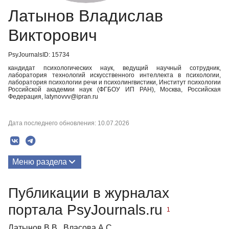
Латынов Владислав
Викторович
PsyJournalsID: 15734
кандидат психологических наук, ведущий научный сотрудник,
лаборатория технологий искусственного интеллекта в психологии,
лаборатория психологии речи и психолингвистики, Институт психологии
Российской академии наук (ФГБОУ ИП РАН), Москва, Российская
Федерация, latynovvv@ipran.ru
Дата последнего обновления: 10.07.2026
Меню раздела
Публикации
Публикации в журналах
Биография
портала PsyJournals.ru
1
Медиа-материалы
Латынов В.В., Власова А.С.