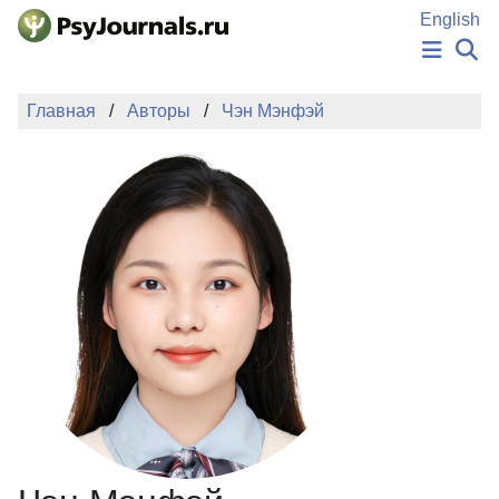
Перейти к основному содержанию
English
НОВОСТИ
Главная
Авторы
Чэн Мэнфэй
ИЗДАНИЯ
АВТОРЫ
ПОДАТЬ РУКОПИСЬ
БАЗА ЗНАНИЙ
КЛЮЧЕВЫЕ СЛОВА
Регистрация
Вход