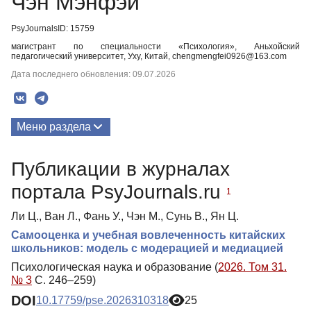
Чэн Мэнфэй
PsyJournalsID: 15759
магистрант по специальности «Психология», Аньхойский
педагогический университет, Уху, Китай, chengmengfei0926@163.com
Дата последнего обновления: 09.07.2026
Меню раздела
Публикации
Публикации в журналах
портала PsyJournals.ru
1
Ли Ц., Ван Л., Фань У., Чэн М., Сунь В., Ян Ц.
Самооценка и учебная вовлеченность китайских
школьников: модель с модерацией и медиацией
Психологическая наука и образование (
2026. Том 31.
№ 3
С. 246–259)
DOI
10.17759/pse.2026310318
25