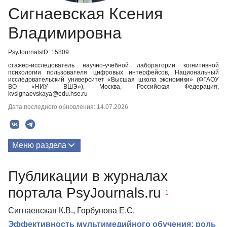
Сигнаевская Ксения
Владимировна
PsyJournalsID: 15809
стажер-исследователь научно-учебной лаборатории когнитивной
психологии пользователя цифровых интерфейсов, Национальный
исследовательский университет «Высшая школа экономики» (ФГАОУ
ВО «НИУ ВШЭ»), Москва, Российская Федерация,
kvsignaevskaya@edu.hse.ru
Дата последнего обновления: 14.07.2026
Меню раздела
Публикации
Публикации в журналах
Медиа-материалы
портала PsyJournals.ru
1
Сигнаевская К.В., Горбунова Е.С.
Эффективность мультимедийного обучения: роль