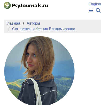
Перейти к основному содержанию
English
НОВОСТИ
Главная
Авторы
ИЗДАНИЯ
Сигнаевская Ксения Владимировна
АВТОРЫ
ПОДАТЬ РУКОПИСЬ
БАЗА ЗНАНИЙ
КЛЮЧЕВЫЕ СЛОВА
Регистрация
Вход