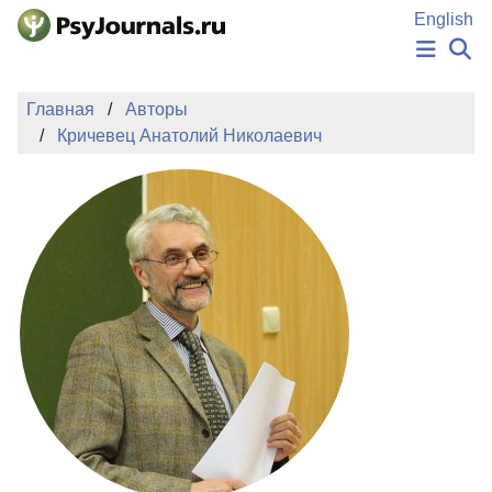
Перейти к основному содержанию
English
НОВОСТИ
Главная
Авторы
ИЗДАНИЯ
Кричевец Анатолий Николаевич
АВТОРЫ
ПОДАТЬ РУКОПИСЬ
БАЗА ЗНАНИЙ
КЛЮЧЕВЫЕ СЛОВА
Регистрация
Вход