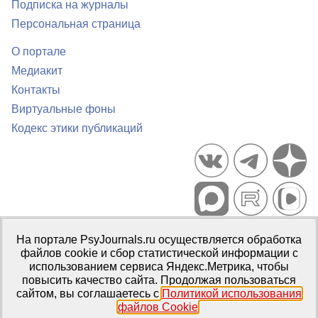
Подписка на журналы
Персональная страница
О портале
Медиакит
Контакты
Виртуальные фоны
Кодекс этики публикаций
Портал психологических изданий PsyJournals.ru, 2007–2026
На портале PsyJournals.ru осуществляется обработка
Правила использования материалов
файлов cookie и сбор статистической информации с
Свидетельство регистрации СМИ
Эл № ФС77-66447 от 14 июля
использованием сервиса Яндекс.Метрика, чтобы
2016 г.
повысить качество сайта. Продолжая пользоваться
сайтом, вы соглашаетесь с
Политикой использования
Издатель:
ФГБОУ ВО МГППУ
файлов Cookie
.