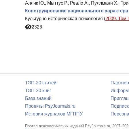
Аллик Ю., Мыттус Р., Реало А., Пуллманн Х., Тр
Конструирование национального характера
Культурно-историческая психология (
2009. Том 
2326
ТОП-20 статей
Партнер
ТОП-20 книг
Информа
База знаний
Приглаш
Проекты PsyJournals.ru
Подписк
История журналов МГППУ
Персона
Портал психологических изданий PsyJournals.ru, 2007–202