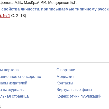
ифонова А.В., МакКрэй Р.Р., Мещеряков Б.Г.
: свойства личности, приписываемые типичному русс
5. № 1
С. 2–18)
ы портала
О портале
ционное спонсорство
Медиакит
аем издателей
Контакты
а на журналы
Виртуальные фоны
льная страница
Кодекс этики публикаций
6