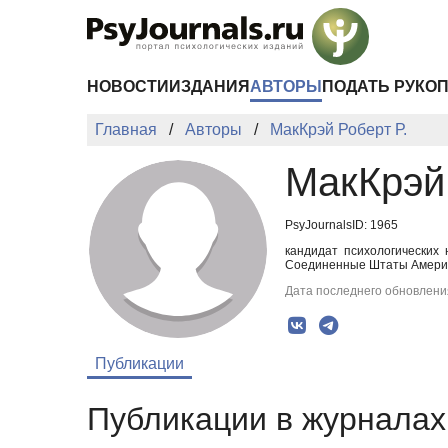
Перейти к основному содержанию
НОВОСТИ
ИЗДАНИЯ
АВТОРЫ
ПОДАТЬ РУКО
Главная
Авторы
МакКрэй Роберт Р.
МакКрэй 
PsyJournalsID: 1965
кандидат психологических
Соединенные Штаты Америки
Дата последнего обновления
Публикации
Публикации в журналах 