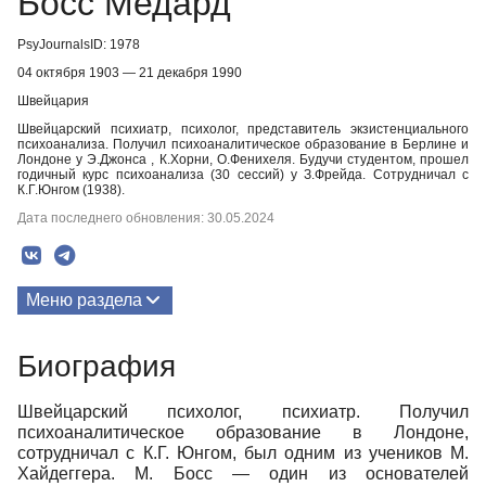
Босс Медард
PsyJournalsID: 1978
04 октября 1903 — 21 декабря 1990
Швейцария
Швейцарский психиатр, психолог, представитель экзистенциального
психоанализа. Получил психоаналитическое образование в Берлине и
Лондоне у Э.Джонса , К.Хорни, О.Фенихеля. Будучи студентом, прошел
годичный курс психоанализа (30 сессий) у З.Фрейда. Сотрудничал с
К.Г.Юнгом (1938).
Дата последнего обновления: 30.05.2024
Меню раздела
Публикации
Биография
Биография
Швейцарский психолог, психиатр. Получил
психоаналитическое образование в Лондоне,
сотрудничал с К.Г. Юнгом, был одним из учеников М.
Хайдеггера. М. Босс — один из основателей