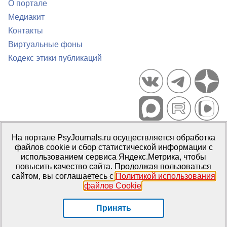
О портале
Медиакит
Контакты
Виртуальные фоны
Кодекс этики публикаций
Портал психологических изданий PsyJournals.ru, 2007–2026
На портале PsyJournals.ru осуществляется обработка
Правила использования материалов
файлов cookie и сбор статистической информации с
Свидетельство регистрации СМИ
Эл № ФС77-66447 от 14 июля
использованием сервиса Яндекс.Метрика, чтобы
2016 г.
повысить качество сайта. Продолжая пользоваться
сайтом, вы соглашаетесь с
Политикой использования
Издатель:
ФГБОУ ВО МГППУ
файлов Cookie
.
Репозиторий открытого доступа
Принять