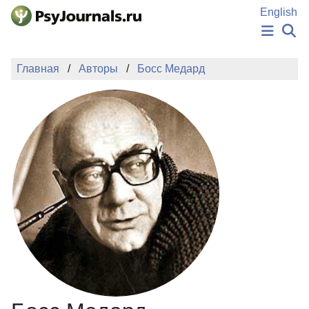
Перейти к основному содержанию
English
НОВОСТИ
Главная
Авторы
Босс Медард
ИЗДАНИЯ
АВТОРЫ
ПОДАТЬ РУКОПИСЬ
БАЗА ЗНАНИЙ
КЛЮЧЕВЫЕ СЛОВА
Регистрация
Вход