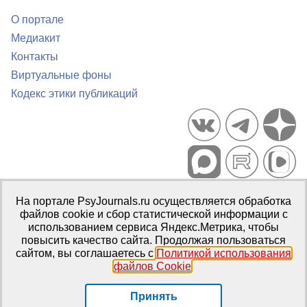
О портале
Медиакит
Контакты
Виртуальные фоны
Кодекс этики публикаций
Портал психологических изданий PsyJournals.ru, 2007–2026
На портале PsyJournals.ru осуществляется обработка
Правила использования материалов
файлов cookie и сбор статистической информации с
Свидетельство регистрации СМИ
Эл № ФС77-66447 от 14 июля
использованием сервиса Яндекс.Метрика, чтобы
2016 г.
повысить качество сайта. Продолжая пользоваться
сайтом, вы соглашаетесь с
Политикой использования
Издатель:
ФГБОУ ВО МГППУ
файлов Cookie
.
Репозиторий открытого доступа
Принять