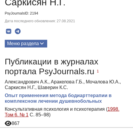
Саркисян Н.Г.
PsyJournalsID: 2194
Дата последнего обновления: 27.08.2021
Меню раздела
Публикации
Публикации в журналах
портала PsyJournals.ru
1
Александрович А.К., Аракелова Г.Б., Мочалова Ю.А.,
Саркисян Н.Г., Шаверин К.С.
Опыт применения метода бодиарттерапии в
комплексном лечении душевнобольных
Консультативная психология и психотерапия (
1998.
Том 6. № 1
С. 85–98)
867