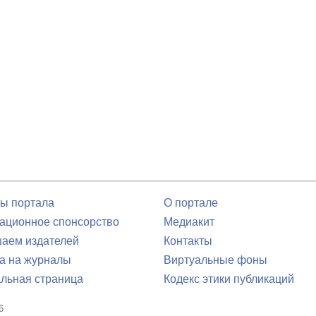
ы портала
О портале
ционное спонсорство
Медиакит
аем издателей
Контакты
а на журналы
Виртуальные фоны
льная страница
Кодекс этики публикаций
6