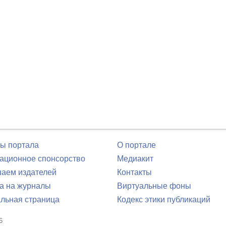
ы портала
О портале
ционное спонсорство
Медиакит
аем издателей
Контакты
а на журналы
Виртуальные фоны
льная страница
Кодекс этики публикаций
6