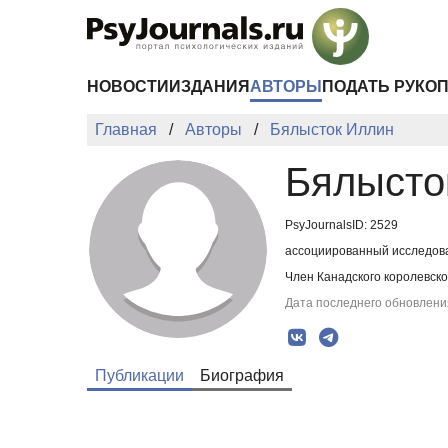
Перейти к основному содержанию
НОВОСТИ
ИЗДАНИЯ
АВТОРЫ
ПОДАТЬ РУКО
Главная
Авторы
Бялысток Иллин
Бялысто
PsyJournalsID: 2529
ассоциированный исследоват
Член Канадского королевск
Дата последнего обновления
Публикации
Биография