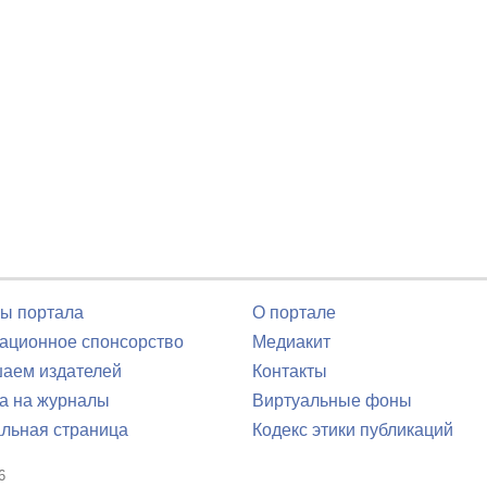
ы портала
О портале
ционное спонсорство
Медиакит
аем издателей
Контакты
а на журналы
Виртуальные фоны
льная страница
Кодекс этики публикаций
6