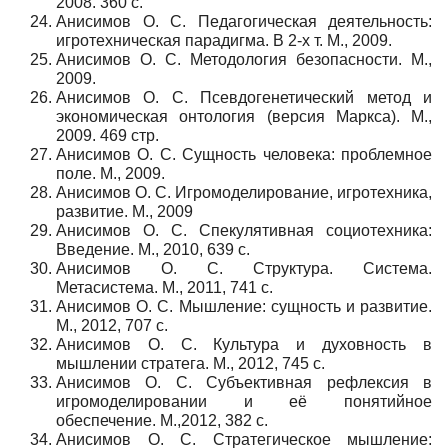
2008. 360 с.
Анисимов О. С. Педагогическая деятельность:
игротехническая парадигма. В 2-х т. М., 2009.
Анисимов О. С. Методология безопасности. М.,
2009.
Анисимов О. С. Псевдогенетический метод и
экономическая онтология (версия Маркса). М.,
2009. 469 стр.
Анисимов О. С. Сущность человека: проблемное
поле. М., 2009.
Анисимов О. С. Игромоделирование, игротехника,
развитие. М., 2009
Анисимов О. С. Спекулятивная социотехника:
Введение. М., 2010, 639 с.
Анисимов О. С. Структура. Система.
Метасистема. М., 2011, 741 с.
Анисимов О. С. Мышление: сущность и развитие.
М., 2012, 707 с.
Анисимов О. С. Культура и духовность в
мышлении стратега. М., 2012, 745 с.
Анисимов О. С. Субъективная рефлексия в
игромоделировании и её понятийное
обеспечение. М.,2012, 382 с.
Анисимов О. С. Стратегическое мышление: