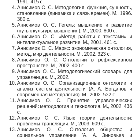
1991. 415 с.
Анисимов О. С. Методология: функция, сущность,
становление (динамика и связь времен). М., 1996.
380 с.
Анисимов О. С. Гегель: мышление и развитие
(путь к культуре мышления). М., 2000. 800 с.
Анисимов О. С. «Метод работы с текстами» и
интеллектуальное развитие. М., 2001. 461 с.
Анисимов О. С. Маркс: экономическая онтология,
метод, мир деятельности. М., 2002. 323 с.
Анисимов О. С. Онтологии в рефлексивном
пространстве. М., 2002. 400 с.
Анисимов О. С. Методологический словарь для
управленцев. М., 2002.
Анисимов О. С. Организационные онтологии и
анализ систем деятельности (А. А. Богданов и
современная методология). М., 2002. 532 с.
Анисимов О. С. Принятие управленческих
решений: методология и технология. М., 2002. 436
с.
Анисимов О. С. Язык теории деятельности:
проблемы трансляции. М., 2003. 609 с.
Анисимов О. С. Онтология общества и
социальное управление (А. А. Зиновьев и