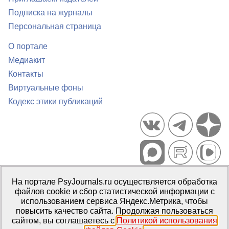
Подписка на журналы
Персональная страница
О портале
Медиакит
Контакты
Виртуальные фоны
Кодекс этики публикаций
Портал психологических изданий PsyJournals.ru, 2007–2026
На портале PsyJournals.ru осуществляется обработка
Правила использования материалов
файлов cookie и сбор статистической информации с
Свидетельство регистрации СМИ
Эл № ФС77-66447 от 14 июля
использованием сервиса Яндекс.Метрика, чтобы
2016 г.
повысить качество сайта. Продолжая пользоваться
сайтом, вы соглашаетесь с
Политикой использования
Издатель:
ФГБОУ ВО МГППУ