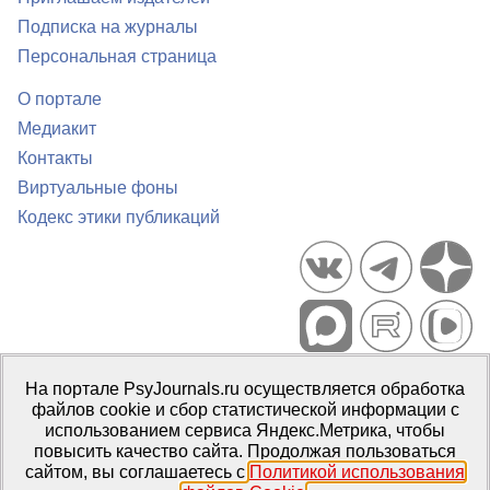
Подписка на журналы
Персональная страница
О портале
Медиакит
Контакты
Виртуальные фоны
Кодекс этики публикаций
Портал психологических изданий PsyJournals.ru, 2007–2026
На портале PsyJournals.ru осуществляется обработка
Правила использования материалов
файлов cookie и сбор статистической информации с
Свидетельство регистрации СМИ
Эл № ФС77-66447 от 14 июля
использованием сервиса Яндекс.Метрика, чтобы
2016 г.
повысить качество сайта. Продолжая пользоваться
сайтом, вы соглашаетесь с
Политикой использования
Издатель:
ФГБОУ ВО МГППУ