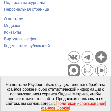
Подписка на журналы
Персональная страница
О портале
Медиакит
Контакты
Виртуальные фоны
Кодекс этики публикаций
Портал психологических изданий PsyJournals.ru, 2007–2026
На портале PsyJournals.ru осуществляется обработка
Правила использования материалов
файлов cookie и сбор статистической информации с
Свидетельство регистрации СМИ
Эл № ФС77-66447 от 14 июля
использованием сервиса Яндекс.Метрика, чтобы
2016 г.
повысить качество сайта. Продолжая пользоваться
сайтом, вы соглашаетесь с
Политикой использования
Издатель:
ФГБОУ ВО МГППУ
файлов Cookie
.