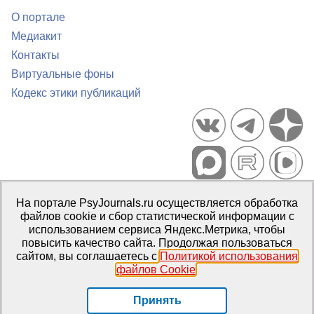
О портале
Медиакит
Контакты
Виртуальные фоны
Кодекс этики публикаций
Портал психологических изданий PsyJournals.ru, 2007–2026
На портале PsyJournals.ru осуществляется обработка
Правила использования материалов
файлов cookie и сбор статистической информации с
Свидетельство регистрации СМИ
Эл № ФС77-66447 от 14 июля
использованием сервиса Яндекс.Метрика, чтобы
2016 г.
повысить качество сайта. Продолжая пользоваться
сайтом, вы соглашаетесь с
Политикой использования
Издатель:
ФГБОУ ВО МГППУ
файлов Cookie
.
Репозиторий открытого доступа
Принять