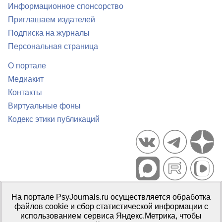
Информационное спонсорство
Приглашаем издателей
Подписка на журналы
Персональная страница
О портале
Медиакит
Контакты
Виртуальные фоны
Кодекс этики публикаций
Портал психологических изданий PsyJournals.ru, 2007–2026
На портале PsyJournals.ru осуществляется обработка
Правила использования материалов
файлов cookie и сбор статистической информации с
Свидетельство регистрации СМИ
Эл № ФС77-66447 от 14 июля
использованием сервиса Яндекс.Метрика, чтобы