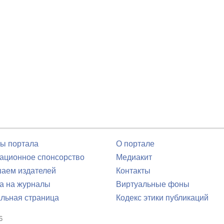
ы портала
О портале
ционное спонсорство
Медиакит
аем издателей
Контакты
а на журналы
Виртуальные фоны
льная страница
Кодекс этики публикаций
6