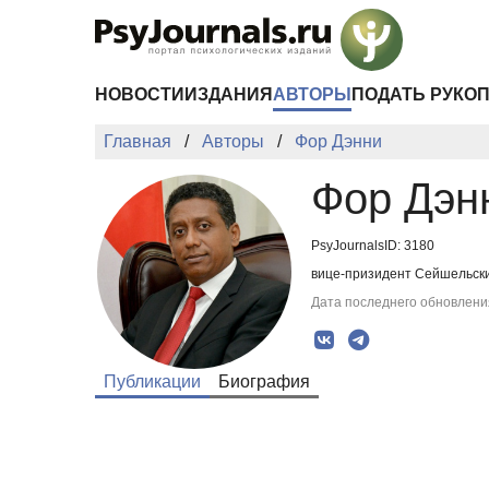
Перейти к основному содержанию
НОВОСТИ
ИЗДАНИЯ
АВТОРЫ
ПОДАТЬ РУКО
Главная
Авторы
Фор Дэнни
Фор Дэн
PsyJournalsID: 3180
вице-призидент Сейшельски
Дата последнего обновления
Публикации
Биография