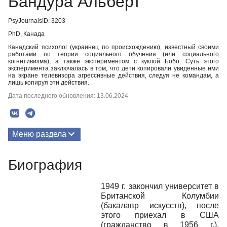
Бандура Альберт
PsyJournalsID: 3203
PhD, Канада
Канадский психолог (украинец по происхождению), известный своими
работами по теории социального обучения (или социального
когнитивизма), а также экспериментом с куклой Бобо. Суть этого
эксперимента заключалась в том, что дети копировали увиденные ими
на экране телевизора агрессивные действия, следуя не командам, а
лишь копируя эти действия.
Дата последнего обновления: 13.06.2024
Меню раздела
Публикации
Биография
Биография
1949 г. закончил университет в
Медиа-материалы
Британской Колумбии
(бакалавр искусств), после
этого приехал в США
(гражданство в 1956 г.),