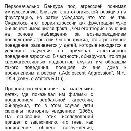
Первоначально Бандура под агрессией понимал
импульсивную, близкую к патологической реакцию на
фрустрацию, но затем убедился, что это не так.
Оказалось, что теория агрессии как фрустрации хуже
объясняет имеющиеся факты, чем его теория научения
на основе наблюдения за вознаграждением
последствий агрессии. Он обнаружил, что агрессивное
поведение развивается у детей, которые находятся в
условиях научения на примерах агрессивного
поведения взрослых. В частности, обнаружил, что отцы
сверхагрессивных подростков служат им образцом
такого поведения, поощряя их вне дома к
проявлениям агрессии („Adolescent Aggression“, N.Y.,
1959 (совм. с Walters R.H.)).
Проводя исследование на маленьких
детях, где показывал им фильмы с
поощрением вербальной агрессии,
обнаружил, что в этом случае дети
склонны повторять увиденное (1965).
На основании этих исследований
пришел к заключению, что гнев, как
проявление общего возбуждения,