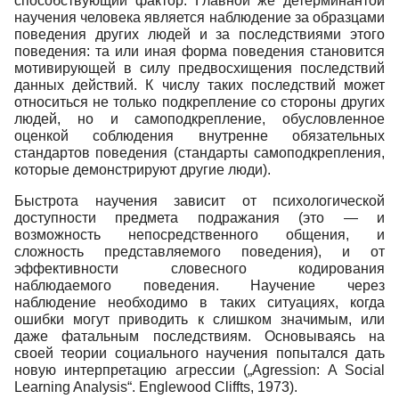
способствующий фактор. Главной же детерминантой
научения человека является наблюдение за образцами
поведения других людей и за последствиями этого
поведения: та или иная форма поведения становится
мотивирующей в силу предвосхищения последствий
данных действий. К числу таких последствий может
относиться не только подкрепление со стороны других
людей, но и самоподкрепление, обусловленное
оценкой соблюдения внутренне обязательных
стандартов поведения (стандарты самоподкрепления,
которые демонстрируют другие люди).
Быстрота научения зависит от психологической
доступности предмета подражания (это — и
возможность непосредственного общения, и
сложность представляемого поведения), и от
эффективности словесного кодирования
наблюдаемого поведения. Научение через
наблюдение необходимо в таких ситуациях, когда
ошибки могут приводить к слишком значимым, или
даже фатальным последствиям. Основываясь на
своей теории социального научения попытался дать
новую интерпретацию агрессии („Agression: A Social
Learning Analysis“. Englewood Cliffts, 1973).