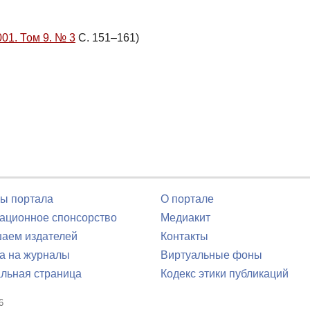
001. Том 9. № 3
С. 151–161)
ы портала
О портале
ционное спонсорство
Медиакит
аем издателей
Контакты
а на журналы
Виртуальные фоны
льная страница
Кодекс этики публикаций
6