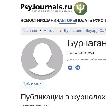
Перейти к основному содержанию
НОВОСТИ
ИЗДАНИЯ
АВТОРЫ
ПОДАТЬ РУКО
Главная
Авторы
Бурчаганов Эдуард Са
Бурчага
PsyJournalsID: 3244
Дата последнего обновления
Публикации
Публикации в журналах 