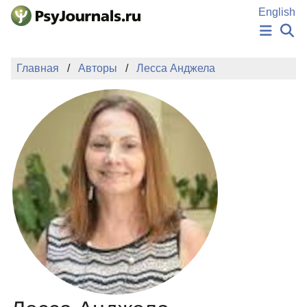
Перейти к основному содержанию
English
НОВОСТИ
Главная
Авторы
Лесса Анджела
ИЗДАНИЯ
АВТОРЫ
ПОДАТЬ РУКОПИСЬ
БАЗА ЗНАНИЙ
КЛЮЧЕВЫЕ СЛОВА
Регистрация
Вход