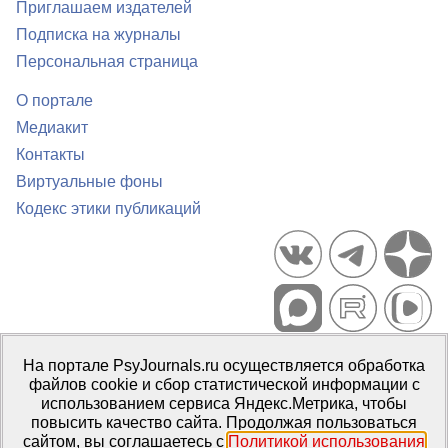
Приглашаем издателей
Подписка на журналы
Персональная страница
О портале
Медиакит
Контакты
Виртуальные фоны
Кодекс этики публикаций
Портал психологических изданий PsyJournals.ru, 2007–2026
На портале PsyJournals.ru осуществляется обработка
Правила использования материалов
файлов cookie и сбор статистической информации с
Свидетельство регистрации СМИ
Эл № ФС77-66447 от 14 июля
использованием сервиса Яндекс.Метрика, чтобы
2016 г.
повысить качество сайта. Продолжая пользоваться
сайтом, вы соглашаетесь с
Политикой использования
Издатель:
ФГБОУ ВО МГППУ