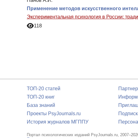
Панов А.И.
Применение методов искусственного интелл
Экспериментальная психология в России: трад
118
ТОП-20 статей
Партнер
ТОП-20 книг
Информа
База знаний
Приглаш
Проекты PsyJournals.ru
Подписк
История журналов МГППУ
Персона
Портал психологических изданий PsyJournals.ru, 2007–202