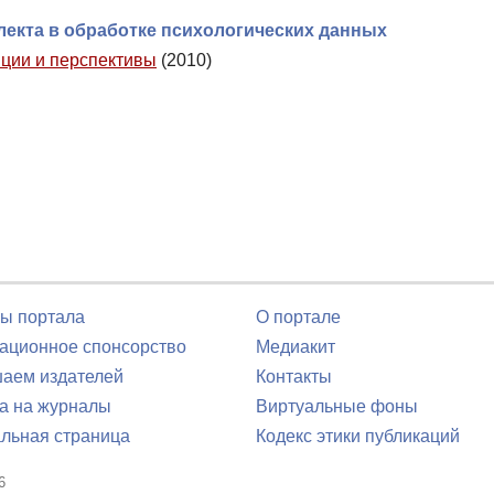
екта в обработке психологических данных
иции и перспективы
(2010)
ы портала
О портале
ционное спонсорство
Медиакит
аем издателей
Контакты
а на журналы
Виртуальные фоны
льная страница
Кодекс этики публикаций
6