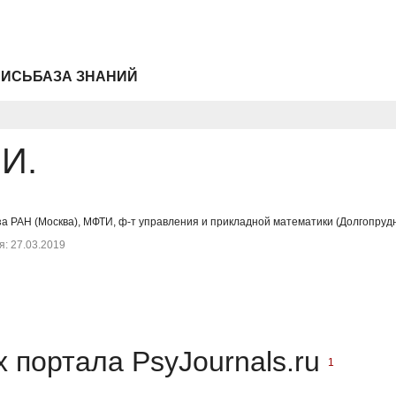
ПИСЬ
БАЗА ЗНАНИЙ
.И.
а РАН (Москва), МФТИ, ф-т управления и прикладной математики (Долгопрудн
: 27.03.2019
 портала PsyJournals.ru
1