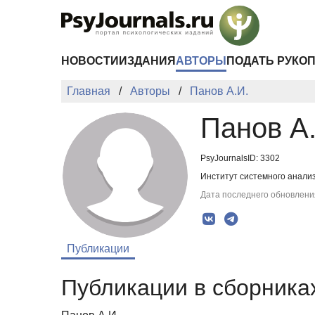
Перейти к основному содержанию
НОВОСТИ
ИЗДАНИЯ
АВТОРЫ
ПОДАТЬ РУКО
Главная
Авторы
Панов А.И.
Панов А
PsyJournalsID: 3302
Институт системного анализ
Дата последнего обновления
Публикации
Публикации в сборниках