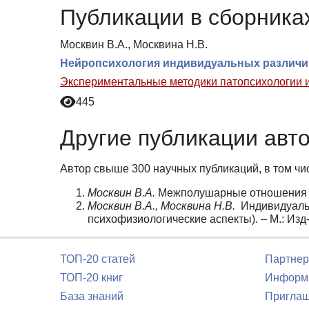
Публикации в сборниках
Москвин В.А., Москвина Н.В.
Нейропсихология индивидуальных различий
Экспериментальные методики патопсихологии и
445
Другие публикации авт
Автор свыше 300 научных публикаций, в том чи
Москвин В.А.
Межполушарные отношения и п
Москвин В.А., Москвина Н.В.
Индивидуальн
психофизиологические аспекты). – М.: Изд-
ТОП-20 статей
Партнер
ТОП-20 книг
Информа
База знаний
Приглаш