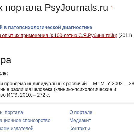
 портала PsyJournals.ru
1
 в патопсихологической диагностике
 опыт их применения (к 100-летию С.Я.Рубинштейн)
(2011)
ора
сле:
роблема индивидуальных различий. – М.: МГУ, 2002. – 28
ые различия человека (клинико-психологические и
во ИСЭ, 2010. – 272 с.
ы портала
О портале
ционное спонсорство
Медиакит
аем издателей
Контакты