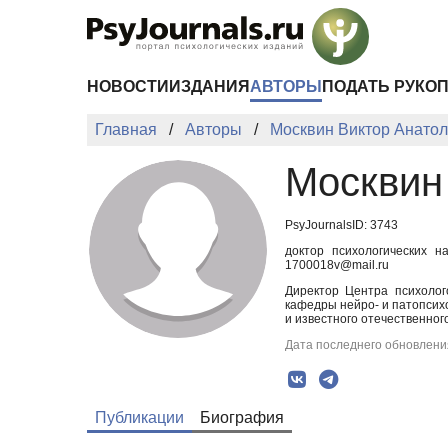
Перейти к основному содержанию
НОВОСТИ
ИЗДАНИЯ
АВТОРЫ
ПОДАТЬ РУКО
Главная
Авторы
Москвин Виктор Анато
Москвин
PsyJournalsID: 3743
доктор психологических н
1700018v@mail.ru
Директор Центра психолог
кафедры нейро- и патопсихо
и известного отечественног
Дата последнего обновления
Публикации
Биография