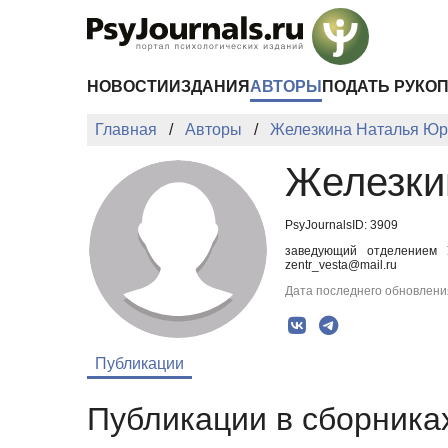
Перейти к основному содержанию
НОВОСТИ
ИЗДАНИЯ
АВТОРЫ
ПОДАТЬ РУКО
Главная
Авторы
Железкина Наталья Юр
Железки
PsyJournalsID: 3909
заведующий отделением 
zentr_vesta@mail.ru
Дата последнего обновления
Публикации
Публикации в сборниках