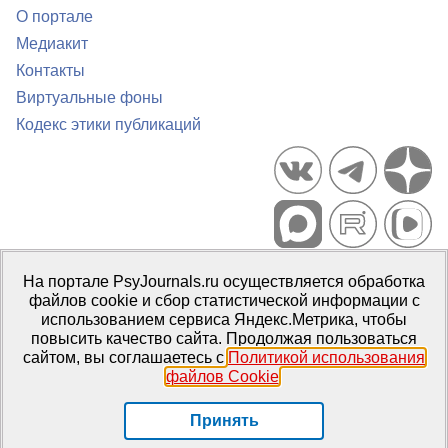
О портале
Медиакит
Контакты
Виртуальные фоны
Кодекс этики публикаций
Портал психологических изданий PsyJournals.ru, 2007–2026
На портале PsyJournals.ru осуществляется обработка
Правила использования материалов
файлов cookie и сбор статистической информации с
Свидетельство регистрации СМИ
Эл № ФС77-66447 от 14 июля
использованием сервиса Яндекс.Метрика, чтобы
2016 г.
повысить качество сайта. Продолжая пользоваться
сайтом, вы соглашаетесь с
Политикой использования
Издатель:
ФГБОУ ВО МГППУ
файлов Cookie
.
Репозиторий открытого доступа
Принять