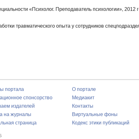
иальности «Психолог. Преподаватель психологии», 2012 
аботки травматического опыта у сотрудников спецподразде
ы портала
О портале
ционное спонсорство
Медиакит
аем издателей
Контакты
а на журналы
Виртуальные фоны
льная страница
Кодекс этики публикаций
6