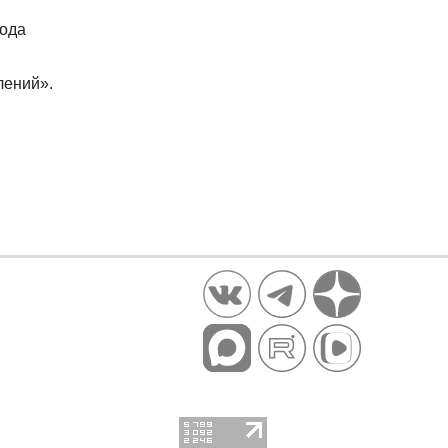
года
лений».