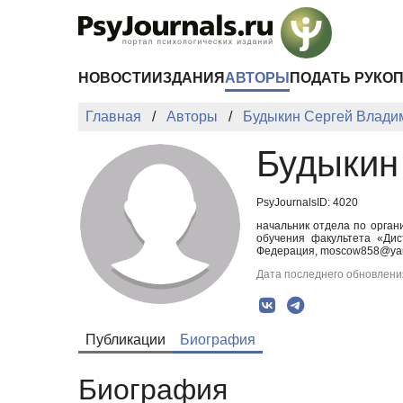
Перейти к основному содержанию
НОВОСТИ
ИЗДАНИЯ
АВТОРЫ
ПОДАТЬ РУКО
Главная
Авторы
Будыкин Сергей Влади
Будыкин
PsyJournalsID: 4020
начальник отдела по орган
обучения факультета «Дис
Федерация, moscow858@yan
Дата последнего обновления
Публикации
Биография
Биография