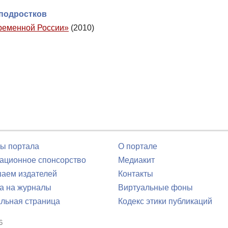
 подростков
временной России»
(2010)
ы портала
О портале
ционное спонсорство
Медиакит
аем издателей
Контакты
а на журналы
Виртуальные фоны
льная страница
Кодекс этики публикаций
6