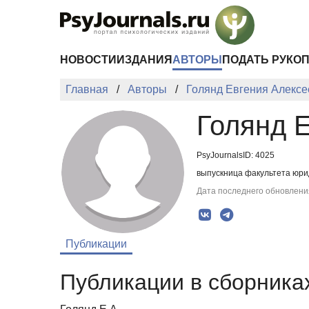
Перейти к основному содержанию
НОВОСТИ
ИЗДАНИЯ
АВТОРЫ
ПОДАТЬ РУКО
Главная
Авторы
Голянд Евгения Алекс
Голянд 
PsyJournalsID: 4025
выпускница факультета юрид
Дата последнего обновления
Публикации
Публикации в сборниках