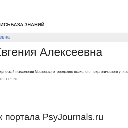
ПИСЬ
БАЗА ЗНАНИЙ
еевна
Евгения Алексеевна
ической психологии Московского городского психолого-педагогического унив
: 31.05.2011
 портала PsyJournals.ru
1