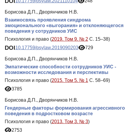
DOI
10.17759/psylaw.2021110104
248
Борисова Д.П., Дворянчиков Н.В.
Взаимосвязь проявления синдрома
эмоционального «выгорания» и отклоняющегося
поведения у сотрудников УИС
Психология и право (
2019. Том 9. № 2
С. 15–38)
DOI
10.17759/psylaw.2019090203
729
Борисова Д.П., Дворянчиков Н.В.
Эмпатические способности сотрудников УИС -
возможности исследования и перспективы
Психология и право (
2015. Том 5. № 1
С. 58–69)
3785
Борисова Д.П., Дворянчиков Н.В.
Гендерные факторы формирования агрессивного
поведения в подростковом возрасте
Психология и право (
2013. Том 3. № 3
)
2753