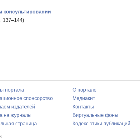
м консультировании
. 137–144)
ы портала
О портале
ционное спонсорство
Медиакит
аем издателей
Контакты
а на журналы
Виртуальные фоны
льная страница
Кодекс этики публикаций
6