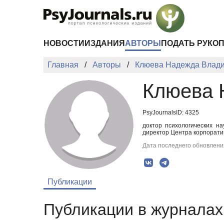
Перейти к основному содержанию
НОВОСТИ
ИЗДАНИЯ
АВТОРЫ
ПОДАТЬ РУКО
Главная
Авторы
Клюева Надежда Влад
Клюева 
PsyJournalsID: 4325
доктор психологических на
директор Центра корпорати
Дата последнего обновления
Публикации
Публикации в журналах 