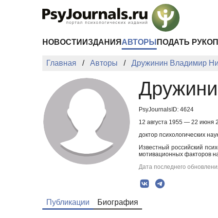
Перейти к основному содержанию
НОВОСТИ
ИЗДАНИЯ
АВТОРЫ
ПОДАТЬ РУКО
Главная
Авторы
Дружинин Владимир Ни
Дружини
PsyJournalsID: 4624
12 августа 1955 — 22 июня 
доктор психологических нау
Известный российский псих
мотивационных факторов на
Дата последнего обновления
Публикации
Биография