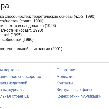
ора
а способностей: теоретические основы (ч.1-2, 1990)
обностей (соавт., 1990)
гического исследования (1993)
гностики (соавт., 1993)
стей (1995)
особностей (1996)
зистенциальной психологии (2001)
ы портала
О портале
ционное спонсорство
Медиакит
аем издателей
Контакты
а на журналы
Виртуальные фоны
льная страница
Кодекс этики публикаций
6