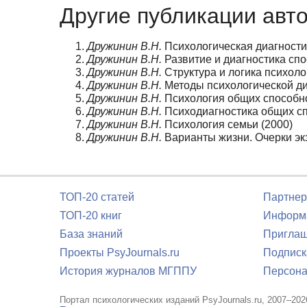
Другие публикации авт
Дружинин В.Н.
Психологическая диагностик
Дружинин В.Н.
Развитие и диагностика спос
Дружинин В.Н.
Структура и логика психоло
Дружинин В.Н.
Методы психологической диа
Дружинин В.Н.
Психология общих способно
Дружинин В.Н.
Психодиагностика общих сп
Дружинин В.Н.
Психология семьи (2000)
Дружинин В.Н.
Варианты жизни. Очерки эк
ТОП-20 статей
Партнер
ТОП-20 книг
Информа
База знаний
Приглаш
Проекты PsyJournals.ru
Подписк
История журналов МГППУ
Персона
Портал психологических изданий PsyJournals.ru, 2007–202