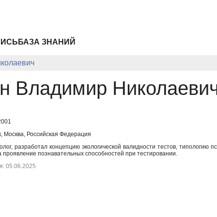
ПИСЬ
БАЗА ЗНАНИЙ
колаевич
н Владимир Николаеви
2001
к, Москва, Российская Федерация
олог, разработал концепцию экологической валидности тестов, типологию п
 проявление познавательных способностей при тестировании.
: 05.06.2025