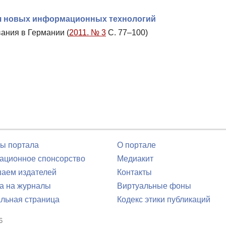
я новых информационных технологий
ания в Германии (
2011. № 3
С. 77–100)
ы портала
О портале
ционное спонсорство
Медиакит
аем издателей
Контакты
а на журналы
Виртуальные фоны
льная страница
Кодекс этики публикаций
6