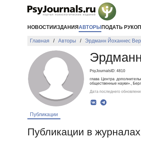
Перейти к основному содержанию
НОВОСТИ
ИЗДАНИЯ
АВТОРЫ
ПОДАТЬ РУКО
Главная
Авторы
Эрдманн Йоханнес Ве
Эрдманн
PsyJournalsID: 4810
глава Центра дополнитель
общественные науки»., Берл
Дата последнего обновления
Публикации
Публикации в журналах 