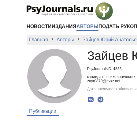
Перейти к основному содержанию
НОВОСТИ
ИЗДАНИЯ
АВТОРЫ
ПОДАТЬ РУКО
Главная
Авторы
Зайцев Юрий Анатолье
Зайцев 
PsyJournalsID: 4833
кандидат психологических
zayr0870@nvkz.net
Дата последнего обновления
Публикации