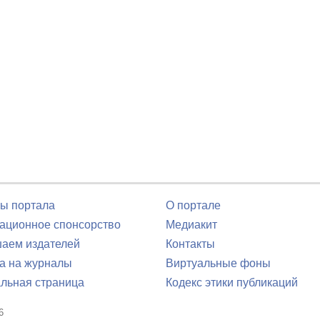
ы портала
О портале
ционное спонсорство
Медиакит
аем издателей
Контакты
а на журналы
Виртуальные фоны
льная страница
Кодекс этики публикаций
6