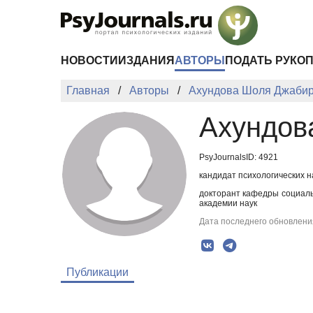
Перейти к основному содержанию
НОВОСТИ
ИЗДАНИЯ
АВТОРЫ
ПОДАТЬ РУКО
Главная
Авторы
Ахундова Шоля Джаби
Ахундов
PsyJournalsID: 4921
кандидат психологических н
докторант кафедры социаль
академии наук
Дата последнего обновления
Публикации