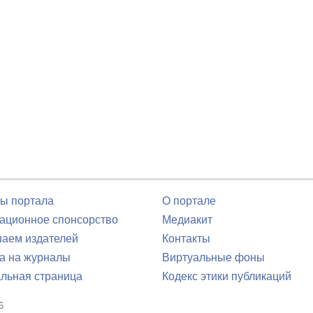
ы портала
О портале
ционное спонсорство
Медиакит
аем издателей
Контакты
а на журналы
Виртуальные фоны
льная страница
Кодекс этики публикаций
6