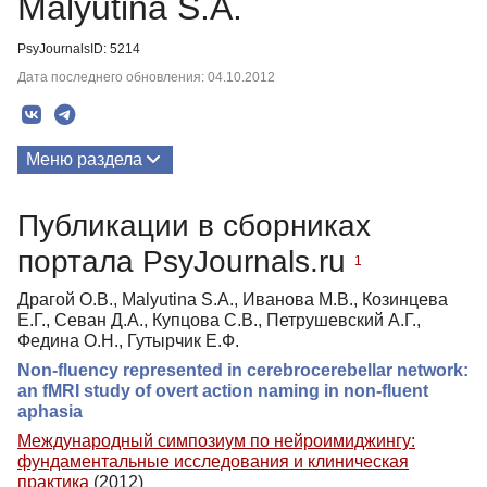
Malyutina S.A.
PsyJournalsID: 5214
Дата последнего обновления: 04.10.2012
Меню раздела
Публикации
Публикации в сборниках
портала PsyJournals.ru
1
Драгой О.В., Malyutina S.A., Иванова М.В., Козинцева
Е.Г., Севан Д.А., Купцова С.В., Петрушевский А.Г.,
Федина О.Н., Гутырчик Е.Ф.
Non-fluency represented in cerebrocerebellar network:
an fMRI study of overt action naming in non-fluent
aphasia
Международный симпозиум по нейроимиджингу:
фундаментальные исследования и клиническая
практика
(2012)