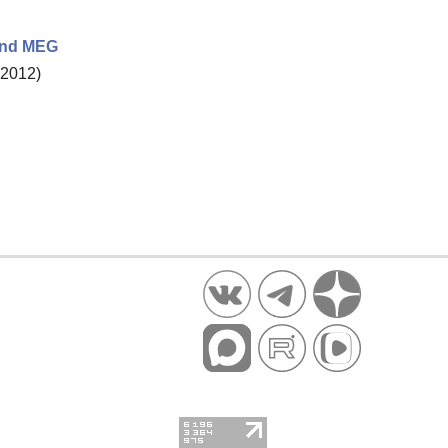
 and MEG
2012)