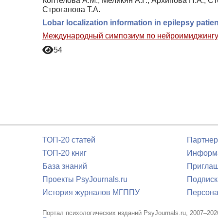
Коптелова А.М., Меликян А.Г., Архипова Н.А., Ст
Строганова Т.А.
Lobar localization information in epilepsy pa
Международный симпозиум по нейроимиджингу:
54
ТОП-20 статей
Партнер
ТОП-20 книг
Информа
База знаний
Приглаш
Проекты PsyJournals.ru
Подписк
История журналов МГППУ
Персона
Портал психологических изданий PsyJournals.ru, 2007–202