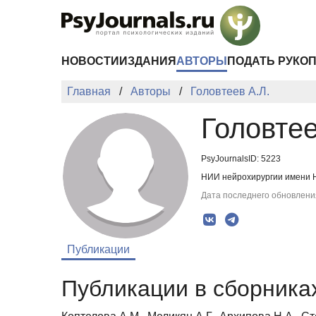
Перейти к основному содержанию
НОВОСТИ
ИЗДАНИЯ
АВТОРЫ
ПОДАТЬ РУКО
Главная
Авторы
Головтеев А.Л.
Головтее
PsyJournalsID: 5223
НИИ нейрохирургии имени Н
Дата последнего обновления
Публикации
Публикации в сборниках