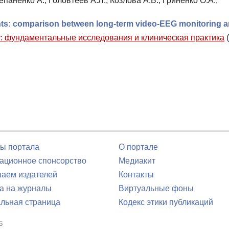
епаненко А., Головтеев А.Л., Козлова А.Б., Гриненко О.А.,
tients: comparison between long-term video-EEG monitoring
 фундаментальные исследования и клиническая практика
(
ы портала
О портале
ционное спонсорство
Медиакит
аем издателей
Контакты
а на журналы
Виртуальные фоны
льная страница
Кодекс этики публикаций
6