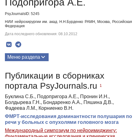
Подопригора А.Е.
PsyJournalsID: 5245
НИИ нейрохирургии им. акад. Н.Н.Бурденко РАМН, Москва, Российская
Федерация
Дата последнего обновления: 08.10.2012
Меню раздела
Публикации
Публикации в сборниках
портала PsyJournals.ru
1
Буклина С.Б., Подопригора А.Е., Пронин И.Н.,
Болдырева Г.Н., Бондаренко А.А., Пяшина Д.В.,
Фадеева Л.М., Корниенко В.Н.
ФМРТ-исследования доминантности полушария по
речи у больных с опухолями головного мозга
Международный симпозиум по нейроимиджингу:
фундаментальные исследования и клиническая