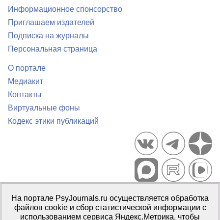
Информационное спонсорство
Приглашаем издателей
Подписка на журналы
Персональная страница
О портале
Медиакит
Контакты
Виртуальные фоны
Кодекс этики публикаций
Портал психологических изданий PsyJournals.ru, 2007–2026
На портале PsyJournals.ru осуществляется обработка
Правила использования материалов
файлов cookie и сбор статистической информации с
Свидетельство регистрации СМИ
Эл № ФС77-66447 от 14 июля
использованием сервиса Яндекс.Метрика, чтобы