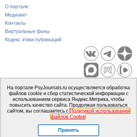
О портале
Медиакит
Контакты
Виртуальные фоны
Кодекс этики публикаций
Портал психологических изданий PsyJournals.ru, 2007–2026
На портале PsyJournals.ru осуществляется обработка
Правила использования материалов
файлов cookie и сбор статистической информации с
Свидетельство регистрации СМИ
Эл № ФС77-66447 от 14 июля
использованием сервиса Яндекс.Метрика, чтобы
2016 г.
повысить качество сайта. Продолжая пользоваться
сайтом, вы соглашаетесь с
Политикой использования
Издатель:
ФГБОУ ВО МГППУ
файлов Cookie
.
Репозиторий открытого доступа
Принять